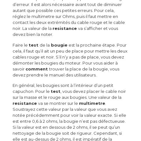
d’erreur. Il est alors nécessaire avant tout de diminuer
autant que possible ces petites erreurs. Pour cela,
réglez le multimetre sur Ohms, puis il faut mettre en
contact les deux extrémités du cable rouge et le cable
noir. La valeur de la
resistance
va s’afficher et vous
devez bien la noter.
Faire le
test
de la
bougie
est la prochaine étape. Pour
cela, il faut qu’il ait un peu de place pour mettre les deux
cables rouge et noir. S’il n’y a pas de place, vous devez
démonter les bougies du moteur. Pour vous aider à
savoir
comment
trouver la place de la bougie, vous
devez prendre le manuel des utilisateurs.
En général, les bougies sont à l’intérieur d’un petit
capuchon. Pour le
test
, vous devez placer le cable noir
sur la masse et le rouge aux bougies. Une valeur de la
resistance
va se montrer sur le
multimetre
.
Soustrayez cette valeur par la valeur que vous avez
notée précédemment pour voir la valeur exacte. Si elle
est entre 0,6 à 2 ohms, la bougie n’est pas défectueuse.
Si la valeur est en dessous de 2 ohms, il se peut qu’un
nettoyage de la bougie soit de rigueur. Cependant, si
elle est au-dessus de 2 ohms, il est impératif de la