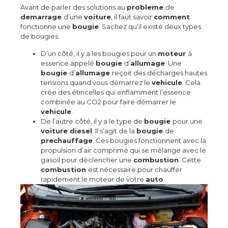
Avant de parler des solutions au
probleme
de
demarrage
d’une
voiture
, il faut savoir
comment
fonctionne une
bougie
. Sachez qu’il existe deux types
de bougies.
D’un côté, il y a les bougies pour un
moteur
à
essence appelé
bougie
d’
allumage
. Une
bougie
d’
allumage
reçoit des décharges hautes
tensions quand vous démarrez le
vehicule
. Cela
crée des étincelles qui enflamment l’essence
combinée au CO2 pour faire démarrer le
vehicule
.
De l’autre côté, il y a le type de
bougie
pour une
voiture diesel
. Il s’agit de la
bougie
de
prechauffage
. Ces bougies fonctionnent avec la
propulsion d’air comprimé qui se mélange avec le
gasoil pour déclencher une
combustion
. Cette
combustion
est nécessaire pour chauffer
rapidement le moteur de votre
auto
.