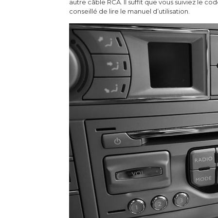
autre câble RCA. Il suffit que vous suiviez le c
conseillé de lire le manuel d’utilisation.