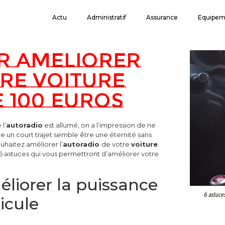
Actu
Administratif
Assurance
Equipem
r ameliorer
tre voiture
 100 euros
l’
autoradio
est allumé, on a l’impression de ne
me un court trajet semble être une éternité sans
uhaitez améliorer l’
autoradio
de votre
voiture
.
, 6 astuces qui vous permettront d’améliorer votre
liorer la puissance
6 astuce
icule