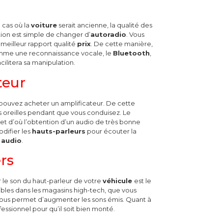
 cas où la
voiture
serait ancienne, la qualité des
tion est simple de changer d’
autoradio
. Vous
meilleur rapport qualité
prix
. De cette manière,
omme une reconnaissance vocale, le
Bluetooth
,
cilitera sa manipulation.
teur
 pouvez acheter un amplificateur.
De cette
os oreilles pendant que vous conduisez.
Le
let d’où l’obtention d’un audio de très bonne
difier les
hauts-parleurs
pour écouter la
 audio
.
rs
 le son du haut-parleur de votre
véhicule
est le
ibles dans les magasins high-tech, que vous
 vous permet d’augmenter les sons émis. Quant à
fessionnel pour qu’il soit bien monté.