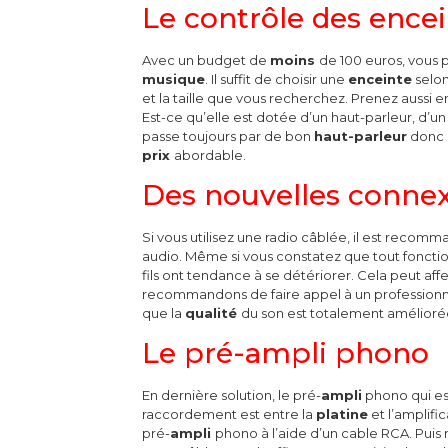
Le contrôle des ence
Avec un budget de
moins
de 100 euros, vous 
musique
.
Il suffit de choisir une
enceinte
selon
et la taille que vous recherchez.
Prenez aussi e
Est-ce qu’elle est dotée d’un haut-parleur, d’u
passe toujours par de bon
haut-parleur
donc p
prix
abordable.
Des nouvelles connex
Si vous utilisez une radio câblée, il est recomma
audio. Même si vous constatez que tout foncti
fils ont tendance à se détériorer. Cela peut af
recommandons de faire appel à un professionn
que la
qualité
du son est totalement amélioré
Le pré-ampli phono
En dernière solution, le pré-
ampli
phono qui es
raccordement est entre la
platine
et l’amplific
pré-
ampli
phono à l’aide d’un cable RCA. Puis r