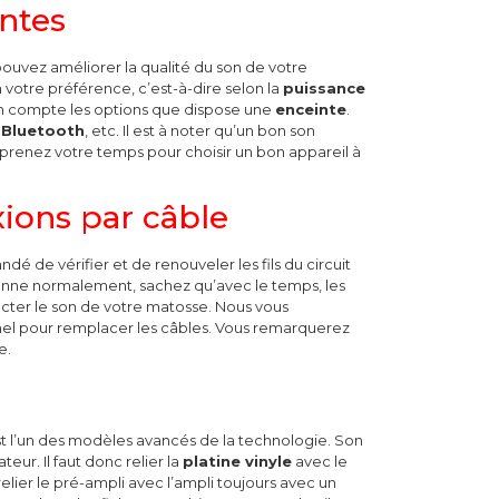
intes
pouvez améliorer la qualité du son de votre
 votre préférence, c’est-à-dire selon la
puissance
n compte les options que dispose une
enceinte
.
n
Bluetooth
, etc.
Il est à noter qu’un bon son
renez votre temps pour choisir un bon appareil à
ions par câble
ndé de vérifier et de renouveler les fils du circuit
onne normalement, sachez qu’avec le temps, les
fecter le son de votre matosse. Nous vous
el pour remplacer les câbles. Vous remarquerez
e.
t l’un des modèles avancés de la technologie. Son
ateur. Il faut donc relier la
platine vinyle
avec le
elier le pré-ampli avec l’ampli toujours avec un